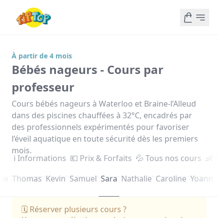
À partir de 4 mois
Bébés nageurs - Cours par
professeur
Cours bébés nageurs à Waterloo et Braine-l’Alleud
dans des piscines chauffées à 32°C, encadrés par
des professionnels expérimentés pour favoriser
l’éveil aquatique en toute sécurité dès les premiers
mois.
ℹ️ Informations
💶 Prix & Forfaits
💦 Tous nos cours
👶 
ne
Thomas
Kevin
Samuel
Sara
Nathalie
Caroline
Yoann
🗓️ Réserver plusieurs cours ?