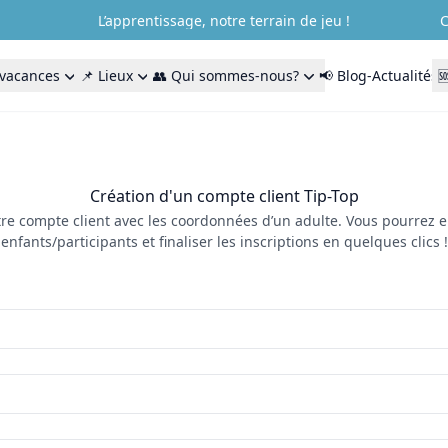
L’apprentissage, notre terrain de jeu !
C
 vacances
📌 Lieux
👥 Qui sommes-nous?
📢 Blog-Actualités

Création d'un compte client Tip-Top
re compte client avec les coordonnées d’un adulte. Vous pourrez e
enfants/participants et finaliser les inscriptions en quelques clics !