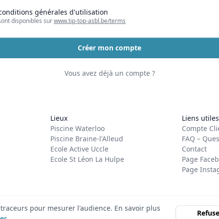
 conditions générales d'utilisation
sont disponibles sur
www.tip-top-asbl.be/terms
Créer mon compte
Vous avez déjà un compte ?
Lieux
Liens utiles
Piscine Waterloo
Compte Cli
Piscine Braine-l'Alleud
FAQ – Ques
Ecole Active Uccle
Contact
Ecole St Léon La Hulpe
Page Faceb
Page Inst
t traceurs pour mesurer l'audience. En savoir plus
Refuse
les
.