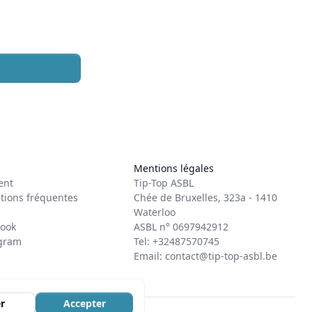
Mentions légales
ent
Tip-Top ASBL
tions fréquentes
Chée de Bruxelles, 323a - 1410
Waterloo
ook
ASBL n° 0697942912
agram
Tel: +32487570745
Email:
contact@tip-top-asbl.be
r
Accepter