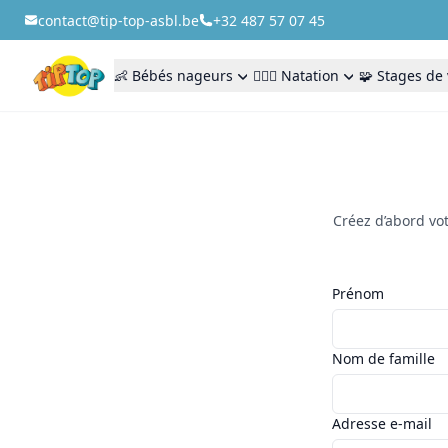
contact@tip-top-asbl.be
+32 487 57 07 45
👶 Bébés nageurs
🏊🏻‍♂️ Natation
🧩 Stages de
Créez d’abord vot
Prénom
Nom de famille
Adresse e-mail