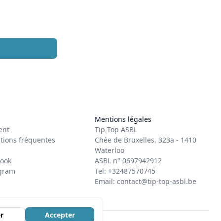
Mentions légales
ent
Tip-Top ASBL
tions fréquentes
Chée de Bruxelles, 323a - 1410
Waterloo
ook
ASBL n° 0697942912
agram
Tel: +32487570745
Email:
contact@tip-top-asbl.be
r
Accepter