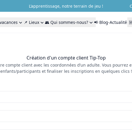
L’apprentissage, notre terrain de jeu !
C
 vacances
📌 Lieux
👥 Qui sommes-nous?
📢 Blog-Actualités

Création d'un compte client Tip-Top
re compte client avec les coordonnées d’un adulte. Vous pourrez e
enfants/participants et finaliser les inscriptions en quelques clics !