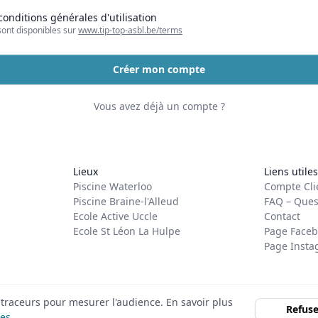
 conditions générales d'utilisation
sont disponibles sur
www.tip-top-asbl.be/terms
Créer mon compte
Vous avez déjà un compte ?
Lieux
Liens utiles
Piscine Waterloo
Compte Cli
Piscine Braine-l'Alleud
FAQ – Ques
Ecole Active Uccle
Contact
Ecole St Léon La Hulpe
Page Faceb
Page Inst
t traceurs pour mesurer l'audience. En savoir plus
Refuse
les
.