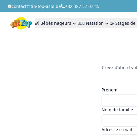
contact@tip-top-asbl.be
+32 487 57 07 45
👶 Bébés nageurs
🏊🏻‍♂️ Natation
🧩 Stages de
Créez d’abord vot
Prénom
Nom de famille
Adresse e-mail